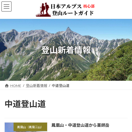
コ
ナ
ン
ビ
テ
ゲ
ン
ー
ツ
シ
へ
ョ
ス
ン
キ
に
登山新着情報
ッ
移
プ
動
HOME
登山新着情報
中道登山道
中道登山道
鳳凰山・中道登山道から薬師岳
鳳凰山（鳳凰三山）