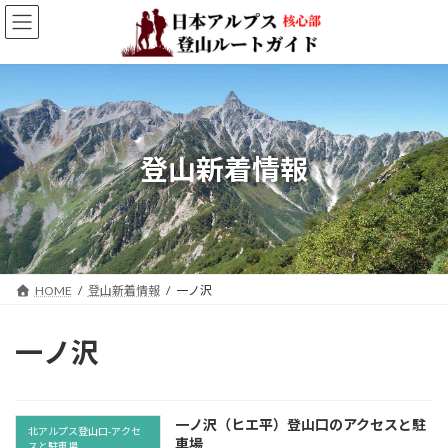
コ
ナ
ン
ビ
テ
ゲ
ン
ー
ツ
シ
へ
ョ
ス
ン
キ
に
登山新着情報
ッ
移
プ
動
HOME
登山新着情報
一ノ沢
一ノ沢
一ノ沢（ヒエ平）登山口のアクセスと駐
北アルプス登山口-アクセ
車場
スと駐車場