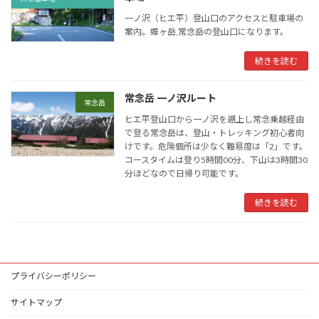
一ノ沢（ヒエ平）登山口のアクセスと駐車場の
案内。蝶ヶ岳,常念岳の登山口になります。
続きを読む
常念岳 一ノ沢ルート
常念岳
ヒエ平登山口から一ノ沢を遡上し常念乗越経由
で登る常念岳は、登山・トレッキング初心者向
けです。危険個所は少なく難易度は「2」です。
コースタイムは登り5時間00分、下山は3時間30
分ほどなので日帰り可能です。
続きを読む
プライバシーポリシー
サイトマップ