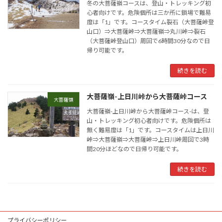
冬の大菩薩嶺コースは、登山・トレッキング初
心者向けです。危険個所は三か所に鎖場で難易
度は「1」です。コースタイム裂石（大菩薩峠登
山口）⇒大菩薩峠⇒大菩薩嶺⇒丸川峠⇒裂石
（大菩薩峠登山口）周回で6時間30分なので日
帰り可能です。
続きを読む
大菩薩嶺-上日川峠から大菩薩峠コース
大菩薩嶺
大菩薩嶺-上日川峠から大菩薩峠コース-は、登
山・トレッキング初心者向けです。危険個所は
無く難易度は「1」です。コースタイムは上日川
峠⇒大菩薩嶺⇒大菩薩峠⇒上日川峠周回で3時
間20分ほどなので日帰り可能です。
続きを読む
プライバシーポリシー