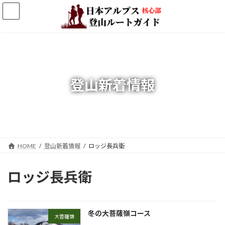
コ
ナ
ン
ビ
テ
ゲ
ン
ー
ツ
シ
へ
ョ
ス
ン
キ
に
登山新着情報
ッ
移
プ
動
HOME
登山新着情報
ロッジ長兵衛
ロッジ長兵衛
冬の大菩薩嶺コース
大菩薩嶺