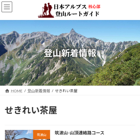
コ
ナ
ン
ビ
テ
ゲ
ン
ー
ツ
シ
へ
ョ
ス
ン
キ
に
登山新着情報
ッ
移
プ
動
HOME
登山新着情報
せきれい茶屋
せきれい茶屋
筑波山-山頂連絡路コース
筑波山