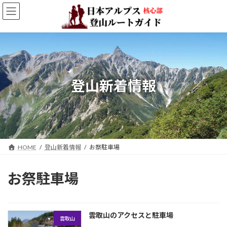
コ
ナ
ン
ビ
テ
ゲ
ン
ー
ツ
シ
へ
ョ
ス
ン
キ
に
登山新着情報
ッ
移
プ
動
HOME
登山新着情報
お祭駐車場
お祭駐車場
雲取山のアクセスと駐車場
雲取山