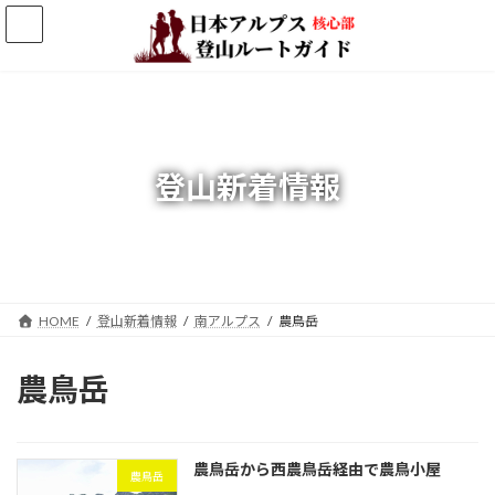
コ
ナ
ン
ビ
テ
ゲ
ン
ー
ツ
シ
へ
ョ
ス
ン
キ
に
登山新着情報
ッ
移
プ
動
HOME
登山新着情報
南アルプス
農鳥岳
農鳥岳
農鳥岳から西農鳥岳経由で農鳥小屋
農鳥岳