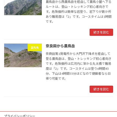
農鳥岳から西農鳥岳を経由して農鳥小屋へ下る
ルートは、登山・トレッキング初心者向きで
す。危険個所は簡単な岩登り、岩下りが数か所
あり難易度は「2」です。コースタイムは1時間
です。
続きを読む
奈良田から農鳥岳
農鳥岳
奈良田第1発電所から大門沢下降点を経由して
登る農鳥岳は、登山・トレッキング初心者向き
です。危険個所は広河内に架かる丸太橋で難易
度は「2」です。コースタイムは登り6時間45
分、下山は4時間55分ほどなので健脚者なら日
帰り可能です。
続きを読む
プライバシーポリシー