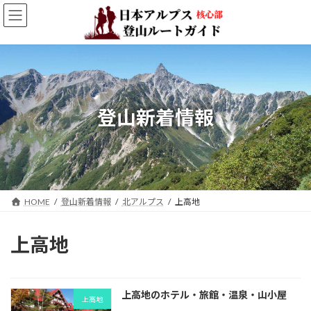
コ
ナ
ン
ビ
テ
ゲ
ン
ー
ツ
シ
へ
ョ
ス
ン
キ
に
登山新着情報
ッ
移
プ
動
HOME
登山新着情報
北アルプス
上高地
上高地
上高地のホテル・旅館・温泉・山小屋
上高地