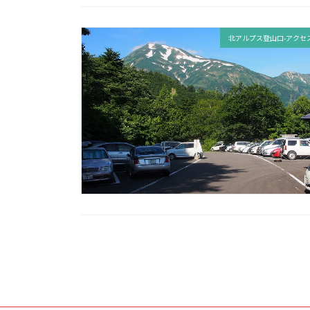
北アルプス登山口-アクセ
投
稿
ナ