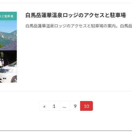
白馬岳蓮華温泉ロッジのアクセスと駐車場
スと駐車場
白馬岳蓮華温泉ロッジのアクセスと駐車場の案内。白馬
«
1
…
9
10
固
固
固
定
定
定
ペ
ペ
ペ
ー
ー
ー