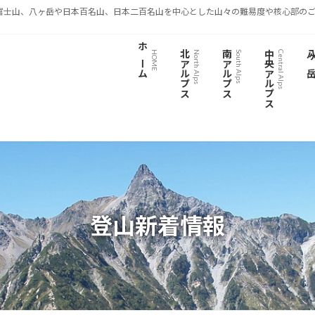
富士山、八ヶ岳や日本百名山、日本二百名山を中心とした山々の難易度や核心部のご
ホーム
北アルプス
南アルプス
中央アルプス
八ヶ
HOME
North Alps
South Alps
Central Alps
登山新着情報