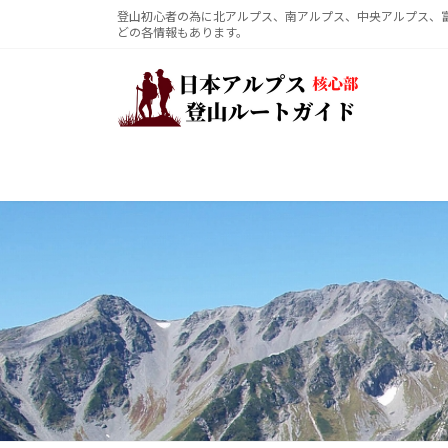
コ
ナ
登山初心者の為に北アルプス、南アルプス、中央アルプス、
どの各情報もあります。
ン
ビ
テ
ゲ
ン
ー
ツ
シ
へ
ョ
ス
ン
キ
に
ッ
移
プ
動