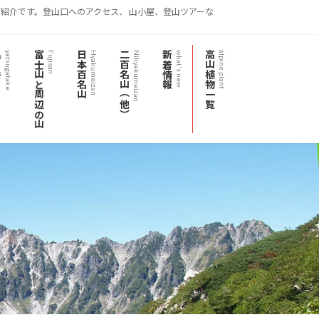
紹介です。登山口へのアクセス、 山小屋、登山ツアーな
岳
富士山と周辺の山
日本百名山
二百名山（他）
新着情報
高山植物一覧
yatsugatake
Fujisan
Hyakumeizan
Nihyakumeizan
what's new
alpine plant